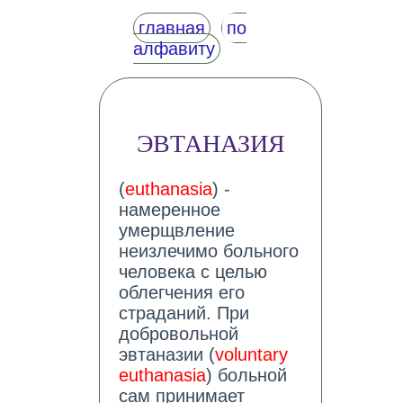
главная
по
алфавиту
ЭВТАНАЗИЯ
(
euthanasia
) -
намеренное
умерщвление
неизлечимо больного
человека с целью
облегчения его
страданий. При
добровольной
эвтаназии (
voluntary
euthanasia
) больной
сам принимает