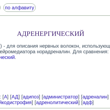
по алфавиту
АДРЕНЕРГИЧЕСКИЙ
c
) - для описания нервных волокон, использующ
нейромедиатора норадреналин. Для сравнения:
ческий
.
 [
А
] [
АД
] [
адипоз
] [
администратор
] [
адреналин
]
йкодистрофия
] [
адренолитический
] [
адф
]