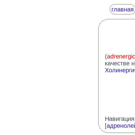
главная
(
adrenergi
качестве 
Холинерги
Навигация:
[
адреноле