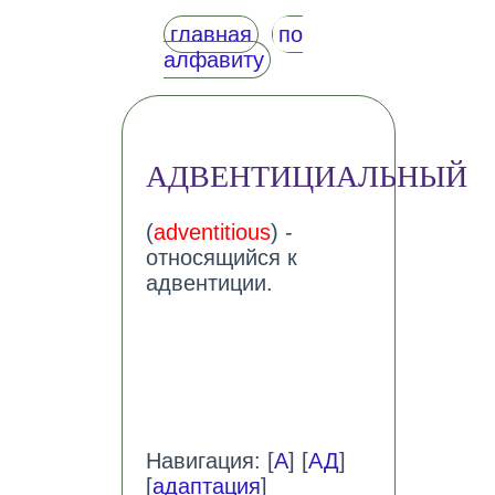
главная
по
алфавиту
АДВЕНТИЦИАЛЬНЫЙ
(
adventitious
) -
относящийся к
адвентиции.
Навигация: [
А
] [
АД
]
[
адаптация
]