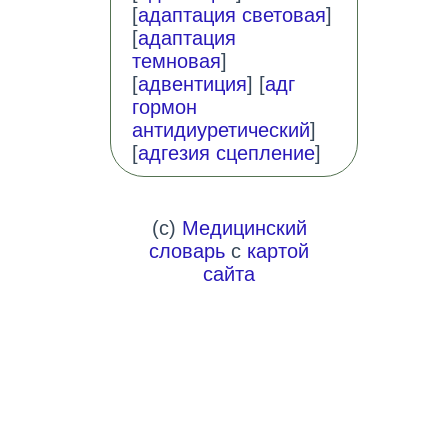
[
адаптация световая
]
[
адаптация
темновая
]
[
адвентиция
] [
адг
гормон
антидиуретический
]
[
адгезия сцепление
]
(c)
Медицинский
словарь
с
картой
сайта