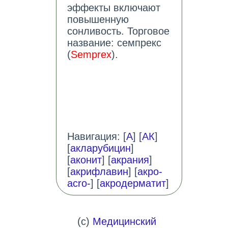
эффекты включают
повышенную
сонливость. Торговое
название: семпрекс
(
Semprex
).
Навигация: [
А
] [
АК
]
[
акларубицин
]
[
аконит
] [
акрания
]
[
акрифлавин
] [
акро-
acro-
] [
акродерматит
]
(c)
Медицинский