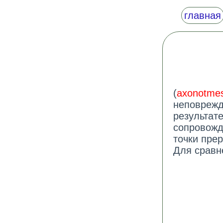
главная
(
axonotmes
неповрежд
результат
сопровожд
точки пре
Для сравн