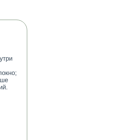
утри
локно;
ыше
ий.