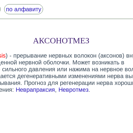
по алфавиту
АКСОНОТМЕЗ
is
) - прерывание нервных волокон (аксонов) вн
енной нервной оболочки. Может возникать в
е сильного давления или нажима на нервное во
ается дегенеративными изменениями нерва в
рывания. Прогноз для регенерации нерва хорош
ения:
Неврапраксия
,
Невротмез
.