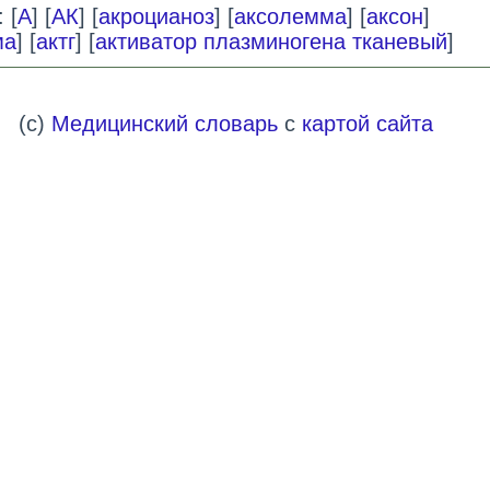
 [
А
] [
АК
] [
акроцианоз
] [
аксолемма
] [
аксон
]
ма
] [
актг
] [
активатор плазминогена тканевый
]
(c)
Медицинский словарь
с
картой сайта