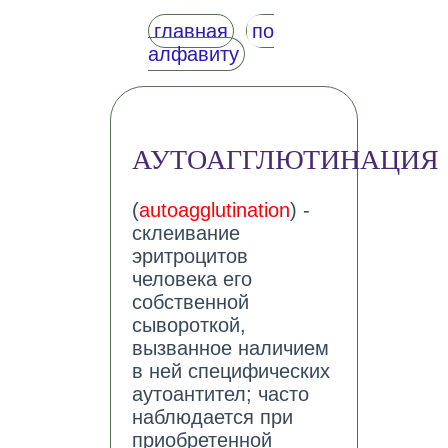
главная
по
алфавиту
АУТОАГГЛЮТИНАЦИЯ
(
autoagglutination
) -
склеивание
эритроцитов
человека его
собственной
сывороткой,
вызванное наличием
в ней специфических
аутоантител; часто
наблюдается при
приобретенной