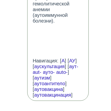
гемолитической
анемии
(аутоиммунной
болезни).
Навигация: [
А
] [
АУ
]
[
аускультация
] [
аут-
aut- ауто- auto-
]
[
аутизм
]
[
аутоантитело
]
[
аутовакцина
]
[
аутовакцинация
]