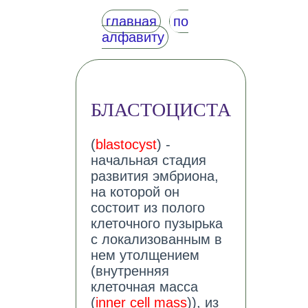
главная
по
алфавиту
БЛАСТОЦИСТА
(
blastocyst
) -
начальная стадия
развития эмбриона,
на которой он
состоит из полого
клеточного пузырька
с локализованным в
нем утолщением
(внутренняя
клеточная масса
(
inner cell mass
)), из