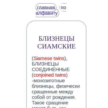
главная
по
алфавиту
БЛИЗНЕЦЫ
СИАМСКИЕ
(
Siamese twins
),
БЛИЗНЕЦЫ
СОЕДИНЕННЫЕ
(
conjoined twins
)
-монозиготные
близнецы, физически
сращенные между
собой от рождения.
Такое сращение