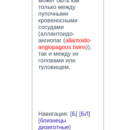
может быть как
только между
пупочными
кровеносными
сосудами
(аллантоидо-
ангиопаг (
allantoido
-
angiopagous twins
)),
так и между их
головами или
туловищем.
Навигация: [
Б
] [
БЛ
]
[
близнецы
дизиготные
]