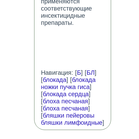
применяются
соответствующие
инсектицидные
препараты.
Навигация: [
Б
] [
БЛ
]
[
блокада
] [
блокада
ножки пучка гиса
]
[
блокада сердца
]
[
блоха песчаная
]
[
блоха песчаная
]
[
бляшки пейеровы
бляшки лимфоидные
]