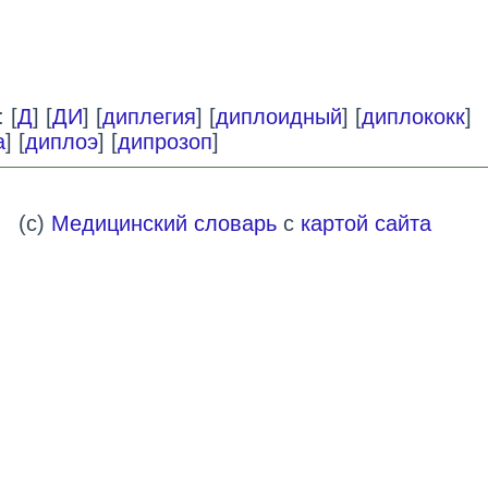
 [
Д
] [
ДИ
] [
диплегия
] [
диплоидный
] [
диплококк
]
а
] [
диплоэ
] [
дипрозоп
]
(c)
Медицинский словарь
с
картой сайта