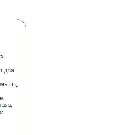
ух
о два
 мышц,
е.
лаза,
е