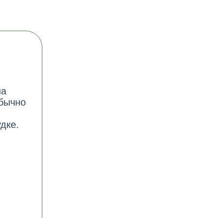
на
обычно
дке.