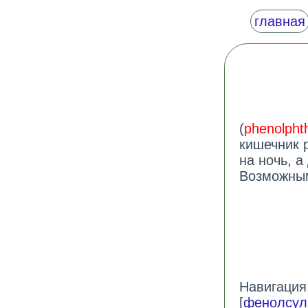
главная
(
phenolphth
кишечник 
на ночь, 
Возможным
Навигация:
[
фенолсул