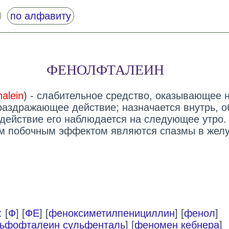
по алфавиту
ФЕНОЛФТАЛЕИН
alein
) - слабительное средство, оказывающее 
раздражающее действие; назначается внутрь, 
а действие его наблюдается на следующее утро.
 побочным эффектом являются спазмы в желу
 [
Ф
] [
ФЕ
] [
феноксиметилпенициллин
] [
фенол
]
ьфофталеин сульфенталь
] [
феномен кебнера
]