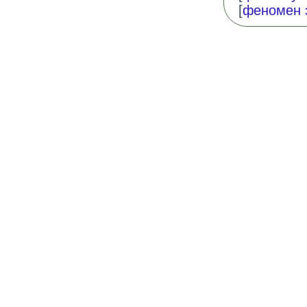
[
феномен 