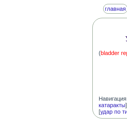
главная
(
bladder r
Навигация:
катаракты
]
[
удар по т