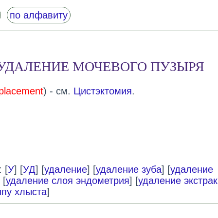
по алфавиту
УДАЛЕНИЕ МОЧЕВОГО ПУЗЫРЯ
eplacement
) - см.
Цистэктомия
.
 [
У
] [
УД
] [
удаление
] [
удаление зуба
] [
удаление
 [
удаление слоя эндометрия
] [
удаление экстра
ипу хлыста
]