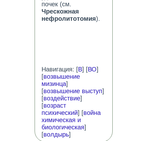
почек (см.
Чрескожная
нефролитотомия
).
Навигация: [
В
] [
ВО
]
[
возвышение
мизинца
]
[
возвышение выступ
]
[
воздействие
]
[
возраст
психический
] [
война
химическая и
биологическая
]
[
волдырь
]