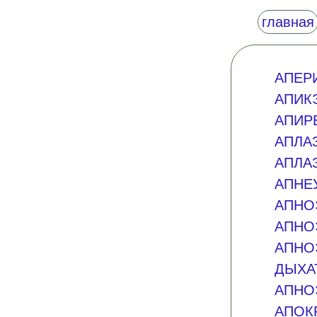
главная
АПЕР
АПИК
АПИР
АПЛА
АПЛА
АПНЕ
АПНО
АПНО
АПНО
ДЫХА
АПНО
АПОК