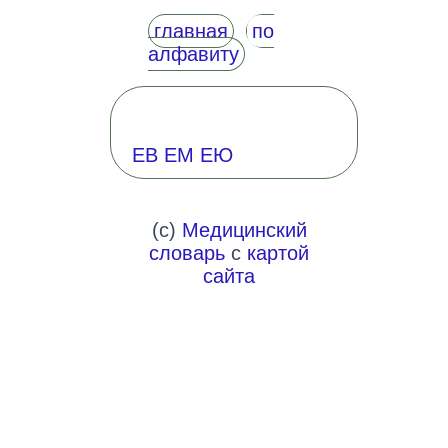
главная
по
алфавиту
ЕВ
ЕМ
ЕЮ
(c)
Медицинский
словарь
с
картой
сайта