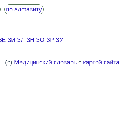
по алфавиту
ЗЕ
ЗИ
ЗЛ
ЗН
ЗО
ЗР
ЗУ
(c)
Медицинский словарь
с
картой сайта