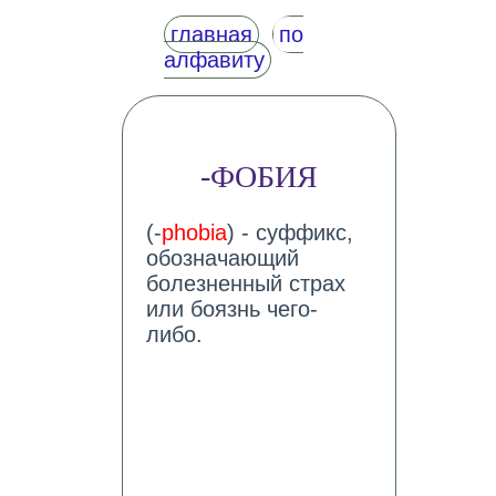
главная
по
алфавиту
-ФОБИЯ
(-
phobia
) - суффикс,
обозначающий
болезненный страх
или боязнь чего-
либо.