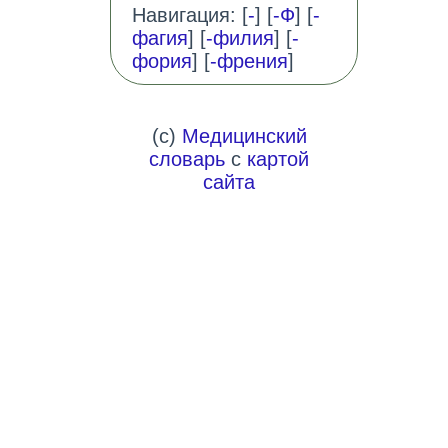
Навигация: [
-
] [
-Ф
] [
-
фагия
] [
-филия
] [
-
фория
] [
-френия
]
(c)
Медицинский
словарь
с
картой
сайта