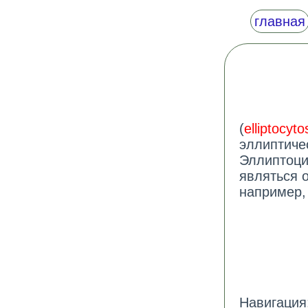
главная
(
elliptocyto
эллиптичес
Эллиптоци
являться 
например,
Навигация: