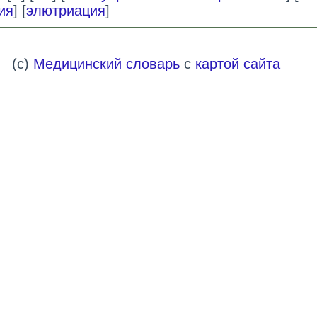
ия
] [
элютриация
]
(c)
Медицинский словарь
с
картой сайта