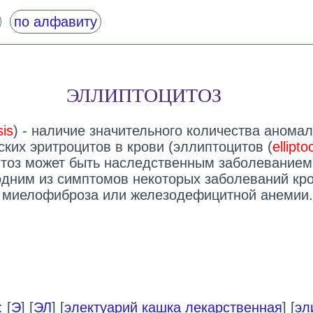
по алфавиту
ЭЛЛИПТОЦИТОЗ
sis
) - наличие значительного количества анома
ких эритроцитов в крови (эллиптоцитов (
ellipto
тоз может быть наследственным заболеванием
одним из симптомов некоторых заболеваний кро
 миелофиброза или железодефицитной анемии.
 [
Э
] [
ЭЛ
] [
электуарий кашка лекарственная
] [
эл