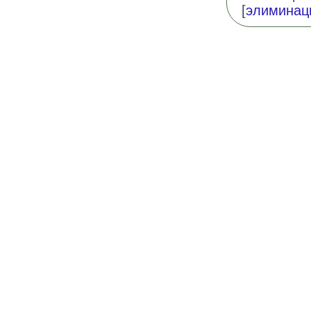
[
элиминац