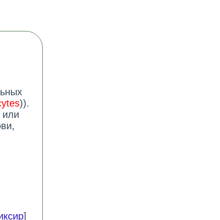
льных
cytes
)).
 или
ви,
иксир
]