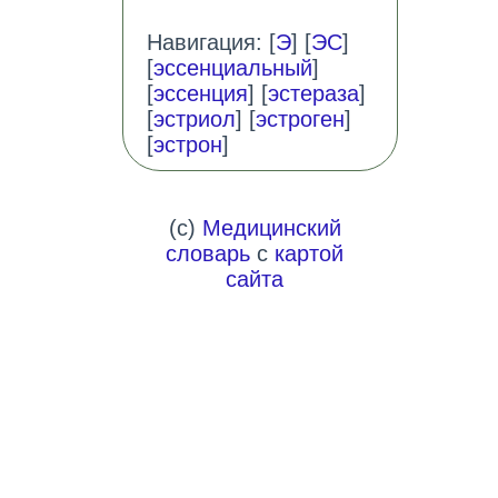
Навигация: [
Э
] [
ЭС
]
[
эссенциальный
]
[
эссенция
] [
эстераза
]
[
эстриол
] [
эстроген
]
[
эстрон
]
(c)
Медицинский
словарь
с
картой
сайта