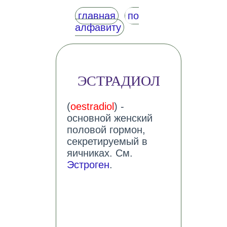
главная
по
алфавиту
ЭСТРАДИОЛ
(
oestradiol
) -
основной женский
половой гормон,
секретируемый в
яичниках. См.
Эстроген
.