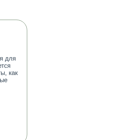
ся для
ется
ы, как
вые