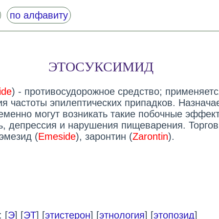
по алфавиту
ЭТОСУКСИМИД
ide
) - противосудорожное средство; применяет
я частоты эпилептических припадков. Назнача
ременно могут возникать такие побочные эффект
ь, депрессия и нарушения пищеварения. Торго
эмезид (
Emeside
), заронтин (
Zarontin
).
 [
Э
] [
ЭТ
] [
этистерон
] [
этнология
] [
этопозид
]