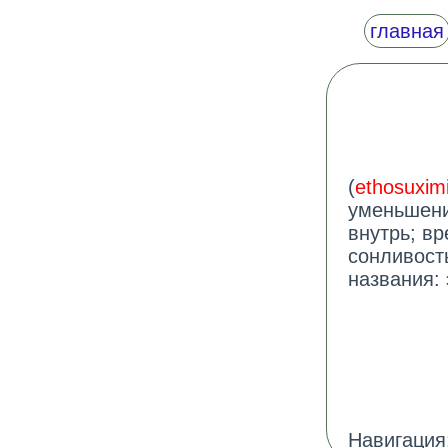
главная
(
ethosuxim
уменьшени
внутрь; в
сонливост
названия: 
Навигация: