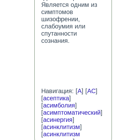
Является одним из
симптомов
шизофрении,
слабоумия или
спутанности
сознания.
Навигация: [
А
] [
АС
]
[
асептика
]
[
асимболия
]
[
асимптоматический
]
[
асинергия
]
[
асинклитизм
]
[
асинклитизм