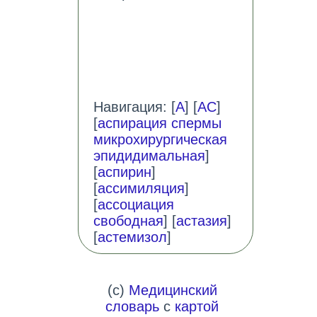
Навигация: [
А
] [
АС
]
[
аспирация спермы
микрохирургическая
эпидидимальная
]
[
аспирин
]
[
ассимиляция
]
[
ассоциация
свободная
] [
астазия
]
[
астемизол
]
(c)
Медицинский
словарь
с
картой