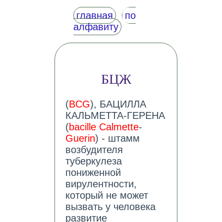
главная
по
алфавиту
БЦЖ
(
BCG
), БАЦИЛЛА
КАЛЬМЕТТА-ГЕРЕНА
(
bacille Calmette
-
Guerin
) - штамм
возбудителя
туберкулеза
пониженной
вирулентности,
который не может
вызвать у человека
развитие