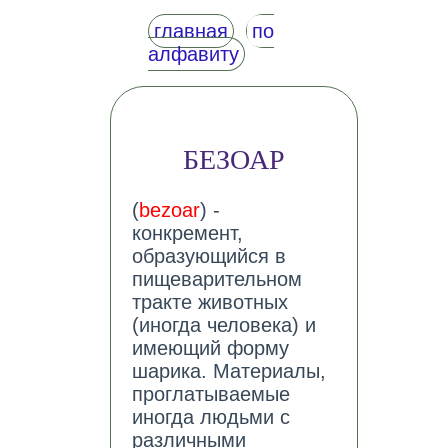
главная
по
алфавиту
БЕЗОАР
(
bezoar
) -
конкремент,
образующийся в
пищеварительном
тракте животных
(иногда человека) и
имеющий форму
шарика. Материалы,
проглатываемые
иногда людьми с
различными