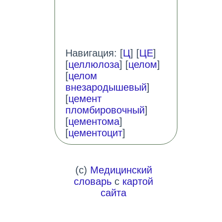
Навигация: [
Ц
] [
ЦЕ
]
[
целлюлоза
] [
целом
]
[
целом
внезародышевый
]
[
цемент
пломбировочный
]
[
цементома
]
[
цементоцит
]
(c)
Медицинский
словарь
с
картой
сайта