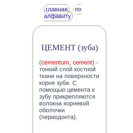
главная
по
алфавиту
ЦЕМЕНТ (зуба)
(
cementum
,
cement
) -
тонкий слой костной
ткани на поверхности
корня зуба. С
помощью цемента к
зубу прикрепляются
волокна корневой
оболочки
(периодонта).