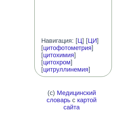
Навигация: [
Ц
] [
ЦИ
]
[
цитофотометрия
]
[
цитохимия
]
[
цитохром
]
[
цитруллинемия
]
(c)
Медицинский
словарь
с
картой
сайта