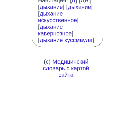
Навигация: [
Д
] [
ДЫ
]
[
дыхание
] [
дыхание
]
[
дыхание
искусственное
]
[
дыхание
кавернозное
]
[
дыхание куссмаула
]
(c)
Медицинский
словарь
с
картой
сайта