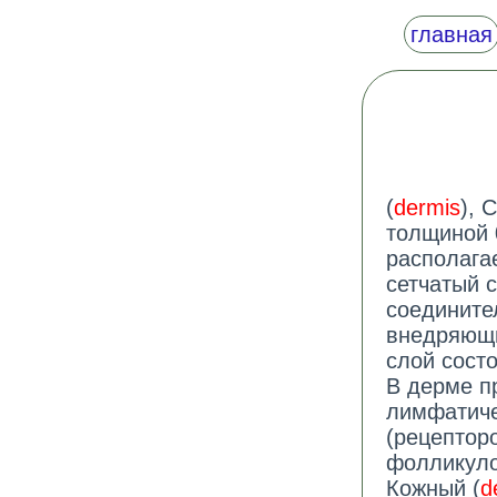
главная
(
dermis
),
толщиной 
располага
сетчатый 
соедините
внедряющи
слой сост
В дерме п
лимфатиче
(рецепторо
фолликуло
Кожный (
d