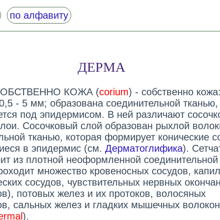
по алфавиту
ДЕРМА
 СОБСТВЕННО КОЖА (
corium
) - собственно кожа
0,5 - 5 мм; образована соединительной тканью,
ется под эпидермисом. В ней различают сосочк
слои. Сосочковый слой образован рыхлой волок
льной тканью, которая формирует конические с
еся в эпидермис (см.
Дерматоглифика
). Сетч
оит из плотной неоформленной соединительной 
роходит множество кровеносных сосудов, капи
ских сосудов, чувствительных нервных оконча
в), потовых желез и их протоков, волосяных
в, сальных желез и гладких мышечных волокон.
ermal
).