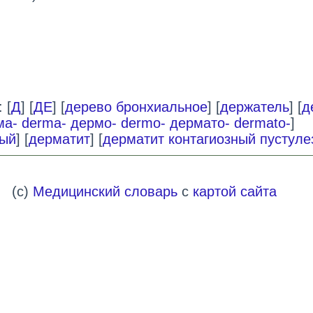
 [
Д
] [
ДЕ
] [
дерево бронхиальное
] [
держатель
] [
д
ма- derma- дермо- dermo- дермато- dermato-
]
ый
] [
дерматит
] [
дерматит контагиозный пустул
(c)
Медицинский словарь
с
картой сайта