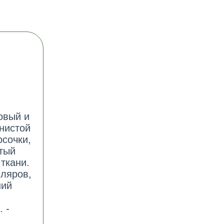
:
овый и
нистой
осочки,
атый
ткани.
лляров,
ний
 -