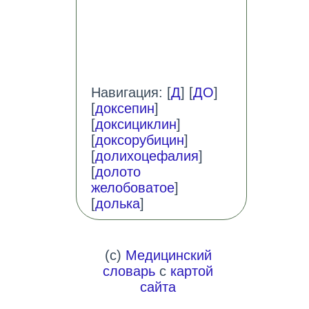
Навигация: [
Д
] [
ДО
]
[
доксепин
]
[
доксициклин
]
[
доксорубицин
]
[
долихоцефалия
]
[
долото
желобоватое
]
[
долька
]
(c)
Медицинский
словарь
с
картой
сайта