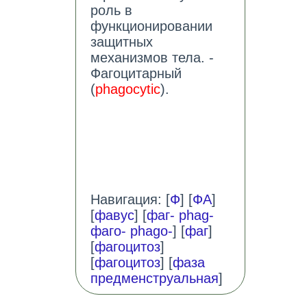
роль в
функционировании
защитных
механизмов тела. -
Фагоцитарный
(
phagocytic
).
Навигация: [
Ф
] [
ФА
]
[
фавус
] [
фаг- phag-
фаго- phago-
] [
фаг
]
[
фагоцитоз
]
[
фагоцитоз
] [
фаза
предменструальная
]