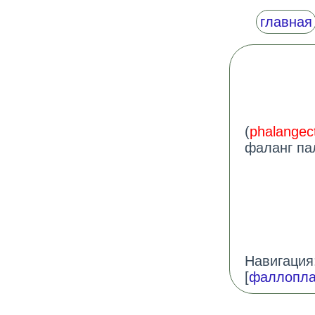
главная
(
phalange
фаланг па
Навигация:
[
фаллопла