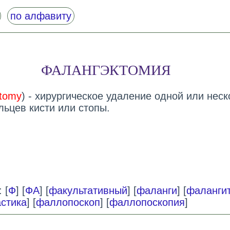
по алфавиту
ФАЛАНГЭКТОМИЯ
ctomy
) - хирургическое удаление одной или неск
льцев кисти или стопы.
 [
Ф
] [
ФА
] [
факультативный
] [
фаланги
] [
фаланги
стика
] [
фаллопоскоп
] [
фаллопоскопия
]