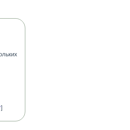
ольких
т
]