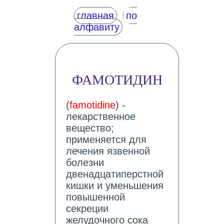
главная
по
алфавиту
ФАМОТИДИН
(
famotidine
) -
лекарственное
вещество;
применяется для
лечения язвенной
болезни
двенадцатиперстной
кишки и уменьшения
повышенной
секреции
желудочного сока