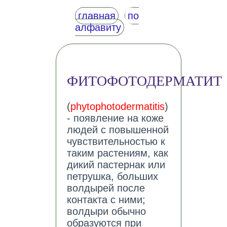
главная
по
алфавиту
ФИТОФОТОДЕРМАТИТ
(
phytophotodermatitis
)
- появление на коже
людей с повышенной
чувствительностью к
таким растениям, как
дикий пастернак или
петрушка, больших
волдырей после
контакта с ними;
волдыри обычно
образуются при