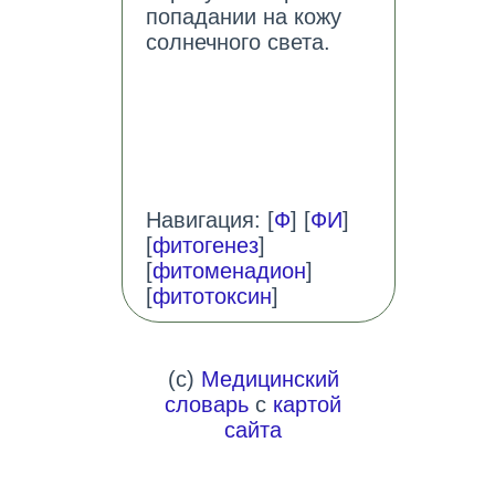
попадании на кожу
солнечного света.
Навигация: [
Ф
] [
ФИ
]
[
фитогенез
]
[
фитоменадион
]
[
фитотоксин
]
(c)
Медицинский
словарь
с
картой
сайта