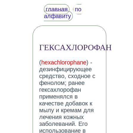
главная
по
алфавиту
ГЕКСАХЛОРОФАН
(
hexachlorophane
) -
дезинфицирующее
средство, сходное с
фенолом; ранее
гексахлорофан
применялся в
качестве добавок к
мылу и кремам для
лечения кожных
заболеваний. Его
использование в