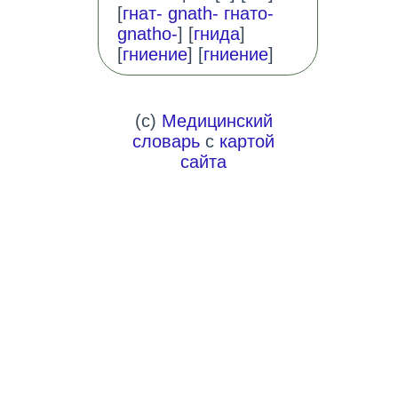
[
гнат- gnath- гнато-
gnatho-
] [
гнида
]
[
гниение
] [
гниение
]
(c)
Медицинский
словарь
с
картой
сайта