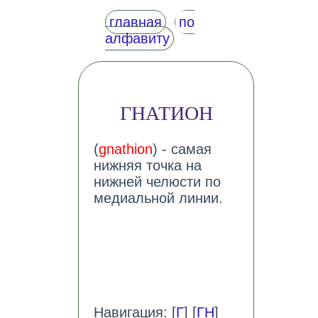
главная
по
алфавиту
ГНАТИОН
(
gnathion
) - самая
нижняя точка на
нижней челюсти по
медиальной линии.
Навигация: [
Г
] [
ГН
]