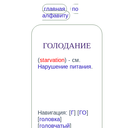
главная
по
алфавиту
ГОЛОДАНИЕ
(
starvation
) - см.
Нарушение питания
.
Навигация: [
Г
] [
ГО
]
[
головка
]
[
головчатый
]