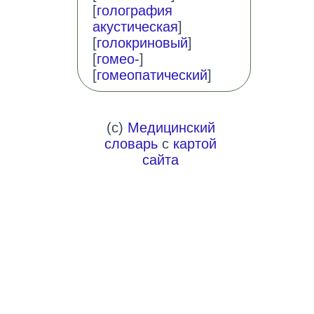
[
голография
акустическая
]
[
голокриновый
]
[
гомео-
]
[
гомеопатический
]
(c)
Медицинский
словарь
с
картой
сайта