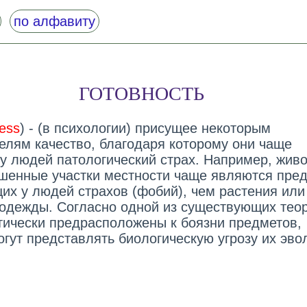
по алфавиту
ГОТОВНОСТЬ
ess
) - (в психологии) присущее некоторым
елям качество, благодаря которому они чаще
у людей патологический страх. Например, жив
шенные участки местности чаще являются пре
их у людей страхов (фобий), чем растения или
одежды. Согласно одной из существующих теор
тически предрасположены к боязни предметов,
огут представлять биологическую угрозу их эво