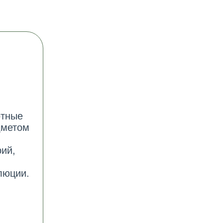
отные
дметом
ий,
люции.