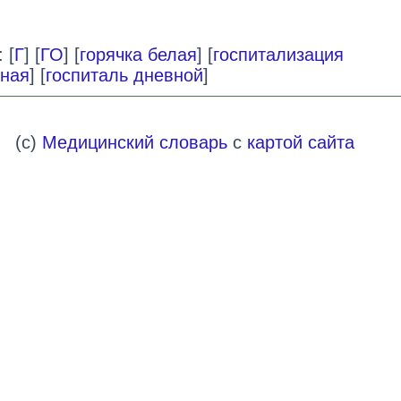
 [
Г
] [
ГО
] [
горячка белая
] [
госпитализация
ная
] [
госпиталь дневной
]
(c)
Медицинский словарь
с
картой сайта