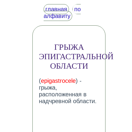
главная
по
алфавиту
ГРЫЖА
ЭПИГАСТРАЛЬНОЙ
ОБЛАСТИ
(
epigastrocele
) -
грыжа,
расположенная в
надчревной области.