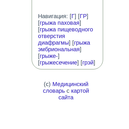
Навигация: [
Г
] [
ГР
]
[
грыжа паховая
]
[
грыжа пищеводного
отверстия
диафрагмы
] [
грыжа
эмбриональная
]
[
грыже-
]
[
грыжесечение
] [
грэй
]
(c)
Медицинский
словарь
с
картой
сайта