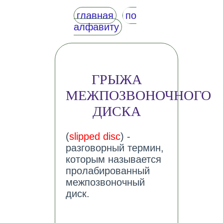
главная
по
алфавиту
ГРЫЖА
МЕЖПОЗВОНОЧНОГО
ДИСКА
(
slipped disc
) -
разговорный термин,
которым называется
пролабированный
межпозвоночный
диск.