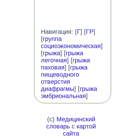
Навигация: [
Г
] [
ГР
]
[
группа
социоэкономическая
]
[
грыжа
] [
грыжа
легочная
] [
грыжа
паховая
] [
грыжа
пищеводного
отверстия
диафрагмы
] [
грыжа
эмбриональная
]
(c)
Медицинский
словарь
с
картой
сайта