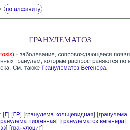
по алфавиту
ГРАНУЛЕМАТОЗ
tosis
) - заболевание, сопровождающееся появ
нных гранулем, которые распространяются по 
века. См. также
Гранулематоз Вегенера
.
 [
Г
] [
ГР
] [
гранулема кольцевидная
] [
гранулема
гранулема пиогенная
] [
гранулематоз вегенера
]
эз
] [
гранулоцит
]