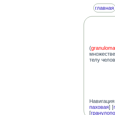
главная
(
granuloma
множестве
телу чело
Навигация:
паховая
] [
[
гранулопо