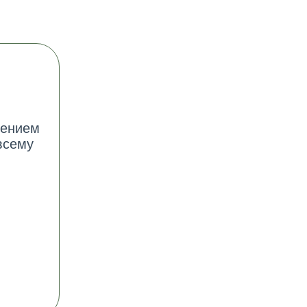
лением
всему