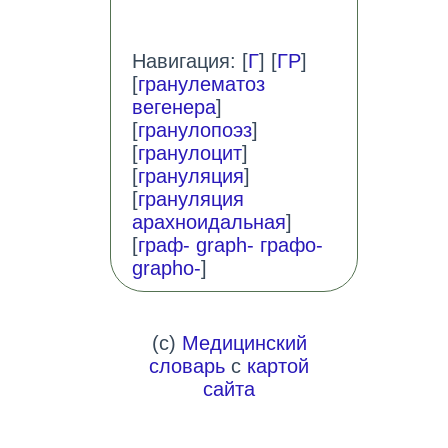
Навигация: [
Г
] [
ГР
]
[
гранулематоз
вегенера
]
[
гранулопоэз
]
[
гранулоцит
]
[
грануляция
]
[
грануляция
арахноидальная
]
[
граф- graph- графо-
grapho-
]
(c)
Медицинский
словарь
с
картой
сайта