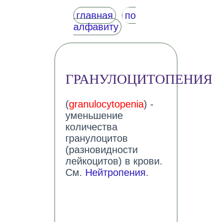
главная
по
алфавиту
ГРАНУЛОЦИТОПЕНИЯ
(
granulocytopenia
) -
уменьшение
количества
гранулоцитов
(разновидности
лейкоцитов) в крови.
См.
Нейтропения
.