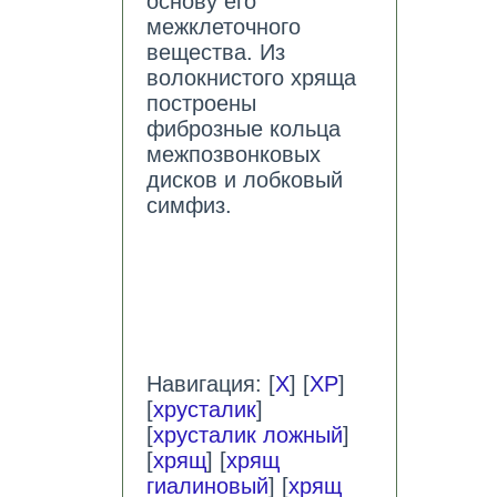
основу его
межклеточного
вещества. Из
волокнистого хряща
построены
фиброзные кольца
межпозвонковых
дисков и лобковый
симфиз.
Навигация: [
Х
] [
ХР
]
[
хрусталик
]
[
хрусталик ложный
]
[
хрящ
] [
хрящ
гиалиновый
] [
хрящ