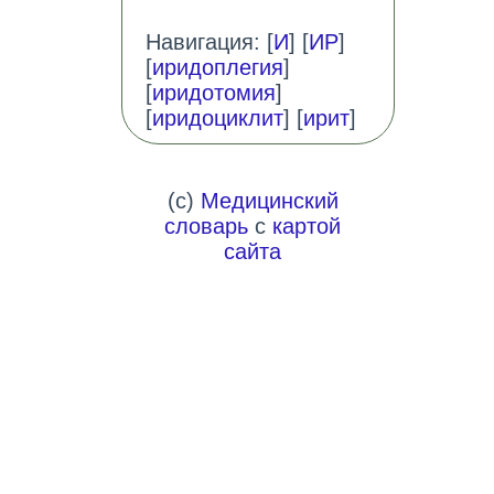
Навигация: [
И
] [
ИР
]
[
иридоплегия
]
[
иридотомия
]
[
иридоциклит
] [
ирит
]
(c)
Медицинский
словарь
с
картой
сайта