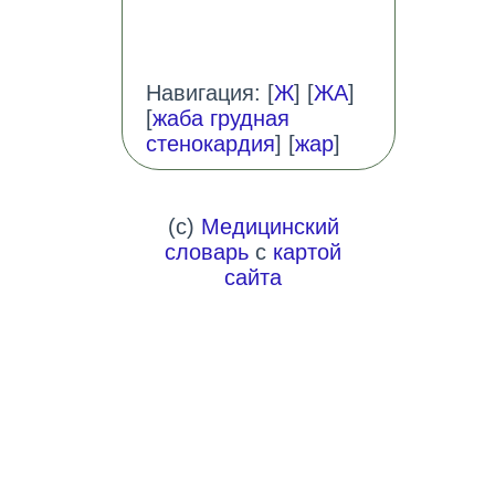
Навигация: [
Ж
] [
ЖА
]
[
жаба грудная
стенокардия
] [
жар
]
(c)
Медицинский
словарь
с
картой
сайта