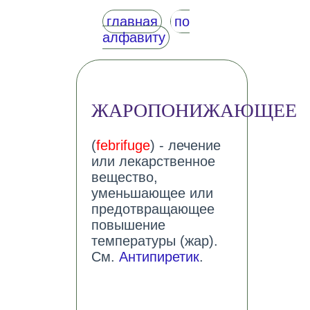
главная
по
алфавиту
ЖАРОПОНИЖАЮЩЕЕ
(
febrifuge
) - лечение
или лекарственное
вещество,
уменьшающее или
предотвращающее
повышение
температуры (жар).
См.
Антипиретик
.