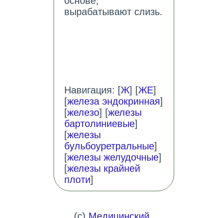
основе;
вырабатывают слизь.
Навигация: [
Ж
] [
ЖЕ
]
[
железа эндокринная
]
[
железо
] [
железы
бартолиниевые
]
[
железы
бульбоуретральные
]
[
железы желудочные
]
[
железы крайней
плоти
]
(c)
Медицинский