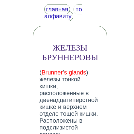
главная
по
алфавиту
ЖЕЛЕЗЫ
БРУННЕРОВЫ
(
Brunner
'
s glands
) -
железы тонкой
кишки,
расположенные в
двенадцатиперстной
кишке и верхнем
отделе тощей кишки.
Расположены в
подслизистой