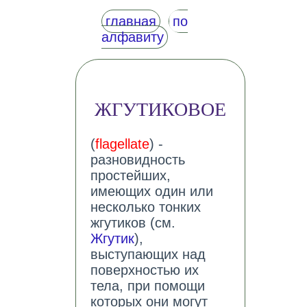
главная
по
алфавиту
ЖГУТИКОВОЕ
(
flagellate
) -
разновидность
простейших,
имеющих один или
несколько тонких
жгутиков (см.
Жгутик
),
выступающих над
поверхностью их
тела, при помощи
которых они могут