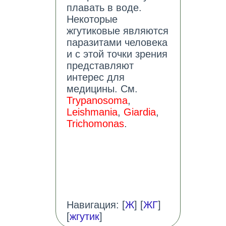
плавать в воде.
Некоторые
жгутиковые являются
паразитами человека
и с этой точки зрения
представляют
интерес для
медицины. См.
Trypanosoma
,
Leishmania
,
Giardia
,
Trichomonas
.
Навигация: [
Ж
] [
ЖГ
]
[
жгутик
]