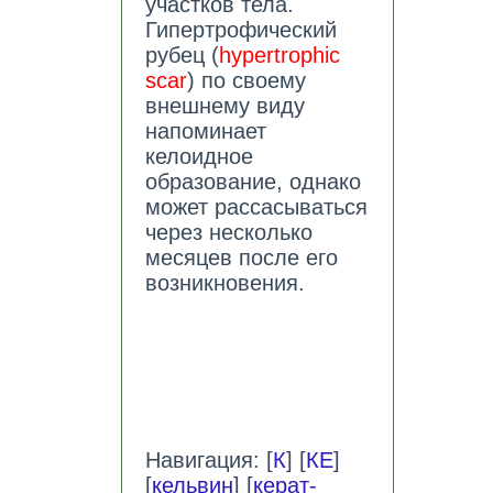
участков тела.
Гипертрофический
рубец (
hypertrophic
scar
) по своему
внешнему виду
напоминает
келоидное
образование, однако
может рассасываться
через несколько
месяцев после его
возникновения.
Навигация: [
К
] [
КЕ
]
[
кельвин
] [
керат-