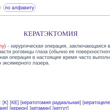
по алфавиту
КЕРАТЭКТОМИЯ
my
) - хирургическая операция, заключающаяся 
части роговицы глаза (обычно ее поверхностног
нная операция в настоящее время часто выполн
 эксимерного лазера.
 [
К
] [
КЕ
] [
кератотомия радиальная
] [
кератоцеле
зия
] [
керион
] [
кетамин
] [
кетгут
]