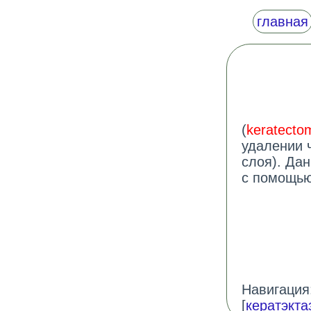
главная
(
keratecto
удалении 
слоя). Да
с помощью
Навигация:
[
кератэкта