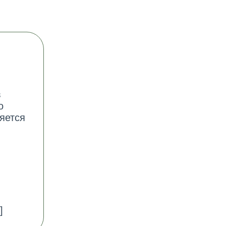
в
о
яется
]