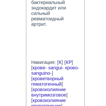
бактериальный
эндокардит или
сильный
ревматоидный
артрит.
Навигация: [
К
] [
КР
]
[
крове- sangui- крово-
sanguino-
]
[
кроветворный
гематогенный
]
[
кровоизлияние
внутримозговое
]
[
кровоизлияние
кровотечение
]