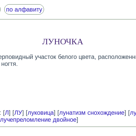
по алфавиту
ЛУНОЧКА
серповидный участок белого цвета, расположенн
ногтя.
 [
Л
] [
ЛУ
] [
луковица
] [
лунатизм снохождение
] [
л
лучепреломление двойное
]