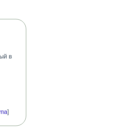
ый в
упа
]